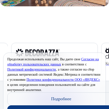
Продолжая использовать наш сайт, Вы даете свое
Согласие на
Инновационные краски премиум-класса
К
обработку пользовательских данных
в соответствии с
Политикой конфиденциальности
, а также согласие на сбор
данных метрической системой Яндекс.Метрика в соответствии
с условиями
Политики конфиденциальности ООО «ЯНДЕКС»
в целях определения поведения пользователей на сайте для
© 2026 Interra Deco Group
внутренней аналитики.
Политика конфиденциальности
Подробнее
Согласие на обработку персональных данных
Публичная оферта