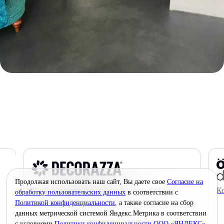
Продолжая использовать наш сайт, Вы даете свое
Согласие на
Инновационные краски премиум-класса
К
обработку пользовательских данных
в соответствии с
Политикой конфиденциальности
, а также согласие на сбор
данных метрической системой Яндекс.Метрика в соответствии
с условиями
Политики конфиденциальности ООО «ЯНДЕКС»