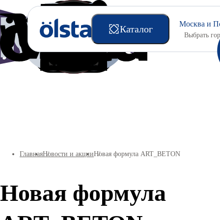
Москва и П
Каталог
Выбрать го
Подготовительные материалы
Главная
Новости и акции
Новая формула ART_BETON
Новая формула
Универсальные краски
Интерьерные краски