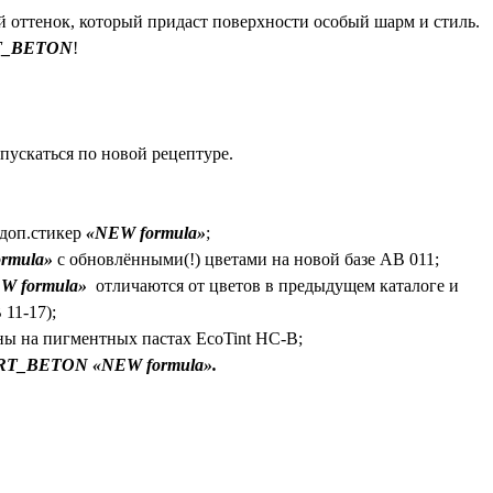
й оттенок, который придаст поверхности особый шарм и стиль.
T_BETON
!
пускаться по новой рецептуре.
 доп.стикер
«NEW formula»
;
rmula»
с обновлёнными(!) цветами на новой базе AB 011;
W formula
»
отличаются от цветов в предыдущем каталоге и
11-17);
ны на пигментных пастах EcoTint HC-B;
ART_BETON «NEW formula».