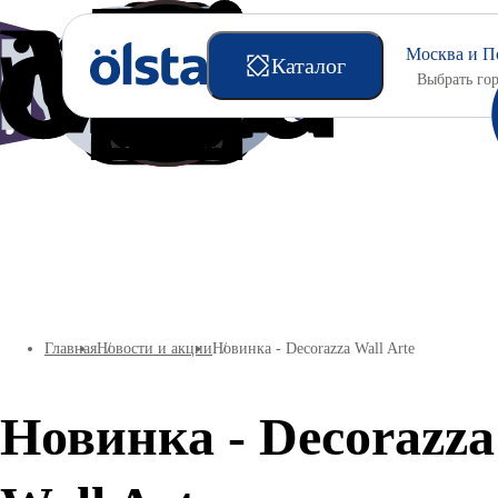
Москва и П
Каталог
Выбрать го
Подготовительные материалы
Главная
Новости и акции
Новинка - Decorazza Wall Arte
Новинка - Decorazza
Универсальные краски
Интерьерные краски