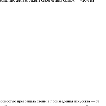
пециально для вас открыт сезон летних скидок — −20% на
собностью превращать стены в произведения искусства — от