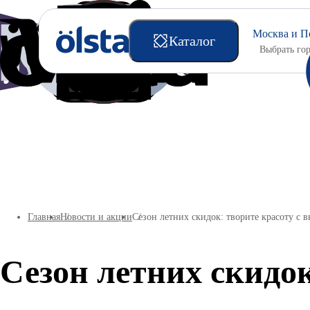
Москва и П
Каталог
Выбрать го
Подготовительные материалы
Главная
Новости и акции
Сезон летних скидок: творите красоту с 
Сезон летних скидо
Универсальные краски
Интерьерные краски