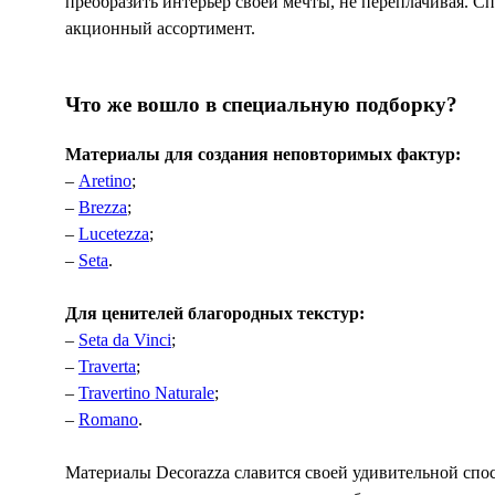
преобразить интерьер своей мечты, не переплачивая. С
акционный ассортимент.
Что же вошло в специальную подборку?
Материалы для создания неповторимых фактур:
–
Aretino
;
–
Brezza
;
–
Lucetezza
;
–
Seta
.
Для ценителей благородных текстур:
–
Seta da Vinci
;
–
Traverta
;
–
Travertino Naturale
;
–
Romano
.
Материалы Decorazza славится своей удивительной спо