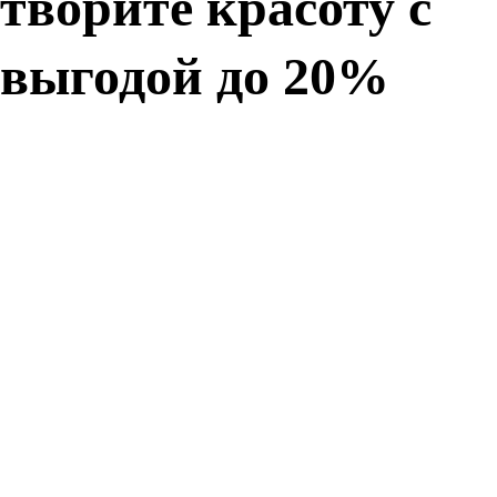
творите красоту с
выгодой до 20%
Краска для дерева
Краски для фасада
Краска для металла
Инструменты