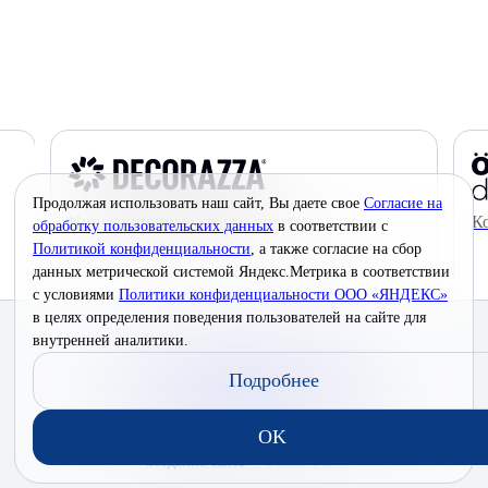
Продолжая использовать наш сайт, Вы даете свое
Согласие на
Инновационные краски премиум-класса
К
обработку пользовательских данных
в соответствии с
Политикой конфиденциальности
, а также согласие на сбор
данных метрической системой Яндекс.Метрика в соответствии
с условиями
Политики конфиденциальности ООО «ЯНДЕКС»
в целях определения поведения пользователей на сайте для
© 2026 Interra Deco Group
внутренней аналитики.
Политика конфиденциальности
Подробнее
Согласие на обработку персональных данных
Публичная оферта
OK
Создание сайта —