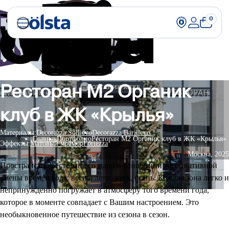
0
Ресторан М2 Органик
клуб в ЖК «Крылья»
Материалы:
Decorazza Sollievo
Decorazza Barilievo
Главная
Портфолио
Ресторан М2 Органик клуб в ЖК «Крылья»
Эффекты:
Матовый мрамор
Fortezza
Москва, 2025
Пространство ресторана создано в концепции ассоциативной
смены времен года: весна, лето, зима, осень. Каждая зона легко и
непринужденно погружает в атмосферу того времени года,
которое в моменте совпадает с Вашим настроением. Это
необыкновенное путешествие из сезона в сезон.