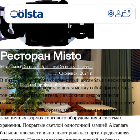
0
Ресторан Misto
Материалы:
Decorazza Alcantara
Decorazza Traverta
г. Смоленск, 2024 г.
В интерьере ресторана собран целый ансамбль из неожиданно и
Главная
Портфолио
Ресторан Misto
весьма гармонично сочетающихся между собой фактур. Задает
тон самая экстравагантная, с высокими декоративными
свойствами и премиальной репутацией текстура поверхностей
из шпона карельской березы, выполненная на простых и
лаконичных формах торгового оборудования и системах
хранения. Покрытые светлой однотонной замшей Alcantara
большие плоскости выполняют роль паспарту, предоставляя